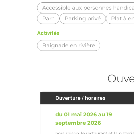
Accessible aux personnes handic
Parc
Parking privé
Plat à e
Activités
Baignade en rivière
Ouve
Ouverture / horaires
du 01 mai 2026 au 19
septembre 2026
hors saison, le restaurant et la pizzeri