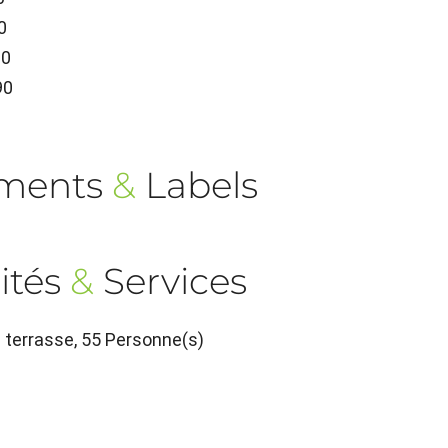
0
90
90
ements
&
Labels
ités
&
Services
n terrasse, 55 Personne(s)