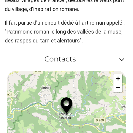
Beaux Villages de France", découvrez le vieux pont
du village, d'inspiration romane.
Il fait partie d'un circuit dédié à l'art roman appelé :
"Patrimoine roman le long des vallées de la muse,
des raspes du tarn et alentours".
Contacts
Af
+
ou
−
ma
le
co