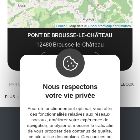
Leaflet
| Map data ©
OpenStreetMap contributors
PONT DE BROUSSE-LE-CHÂTEAU
12480 Brousse-le-Château
Obtenir l'itinéraire
PARTAGER :
E-MAIL
MESSENGER
FACEBOOK
Nous respectons
votre vie privée
PLUS
Pour un fonctionnement optimal, vous offrir
des fonctionnalités relatives aux réseaux
sociaux, améliorer votre expérience de
navigation, analyser et mesurer le trafic afin
de vous proposer des contenus de qualité,
ce site utilise des cookies. Ces cookies ne