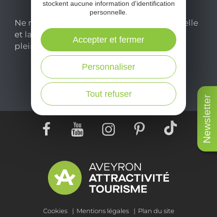
stockent aucune information d'identification
personnelle.
Ne manquez pas notre newsletter mensuelle
et laissez-vous inspirer pour profiter
Accepter et fermer
pleinement de votre séjour en Aveyron.
Personnaliser
Je m'abonne ici
Tout refuser
Newsletter
Cookies
Mentions légales
Plan du site