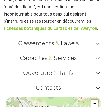
"curé des fleurs", est une destination
incontournable pour tous ceux qui désirent
s'instruire et se ressourcer en découvrant les
richesses botaniques du Larzac et de l'Aveyron
.
Classements
&
Labels
Af
Capacités
&
Services
ou
Af
ma
Ouverture
&
Tarifs
ou
le
Af
ma
Contacts
la
ou
le
Af
ma
la
+
ou