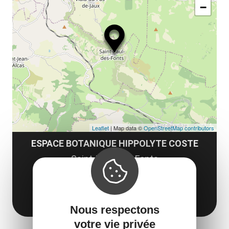
le
−
ma
ou
le
et
co
tar
Leaflet
| Map data ©
OpenStreetMap contributors
ESPACE BOTANIQUE HIPPOLYTE COSTE
Saint-Paul-des-Fonts
12250 Saint-Jean-et-Saint-Paul
Obtenir l'itinéraire
Nous respectons
votre vie privée