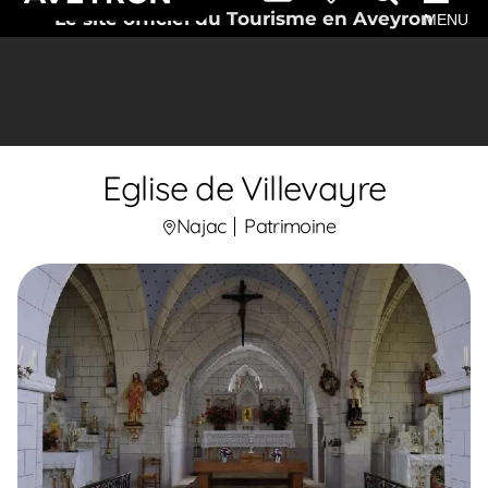
Le site officiel du Tourisme en Aveyron
MENU
Eglise de Villevayre
Najac
Patrimoine