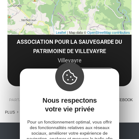
Leaflet
| Map data ©
OpenStreetMap contributors
ASSOCIATION POUR LA SAUVEGARDE DU
PATRIMOINE DE VILLEVAYRE
Villevayre
12270 Najac
Obtenir l'itinéraire
Nous respectons
PARTAGER :
E-MAIL
MESSENGER
FACEBOOK
votre vie privée
PLUS
Pour un fonctionnement optimal, vous offrir
des fonctionnalités relatives aux réseaux
sociaux, améliorer votre expérience de
navigation, analyser et mesurer le trafic afin