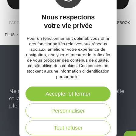
Nous respectons
PARTAGER :
E-MAIL
MESSENGER
FACEBOOK
votre vie privée
PLUS
Pour un fonctionnement optimal, vous offrir
des fonctionnalités relatives aux réseaux
sociaux, améliorer votre expérience de
navigation, analyser et mesurer le trafic afin
de vous proposer des contenus de qualité,
ce site utilise des cookies. Ces cookies ne
stockent aucune information d'identification
personnelle.
Ne manquez pas notre newsletter mensuelle
Accepter et fermer
et laissez-vous inspirer pour profiter
pleinement de votre séjour en Aveyron.
Personnaliser
Je m'abonne ici
Tout refuser