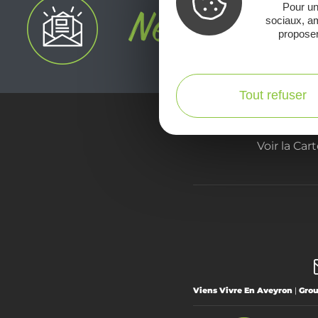
Pour un
sociaux, am
proposer
Tout refuser
Voir la Car
Viens Vivre En Aveyron
|
Gro