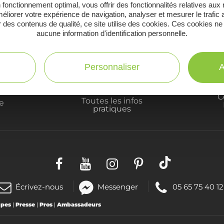
 fonctionnement optimal, vous offrir des fonctionnalités relatives aux
Ne manquez pas notre newsletter mensuelle e
éliorer votre expérience de navigation, analyser et mesurer le trafic 
 des contenus de qualité, ce site utilise des cookies. Ces cookies ne
inspirer pour profiter pleinement de votre séj
aucune information d'identification personnelle.
Personnaliser
A
C
Toutes les infos
te
pratiques
(nouvelle
Téléphoner
Écrivez-nous
Messenger
05 65 75 40 12
fenêtre)
au
upes
|
Presse
|
Pros
|
Ambassadeurs
: