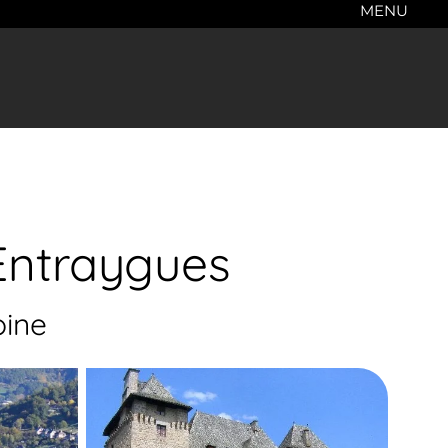
MENU
'Entraygues
oine