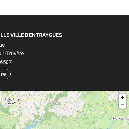
ILLE VILLE D'ENTRAYGUES
que
ur-Truyère
.56507
ire
+
−