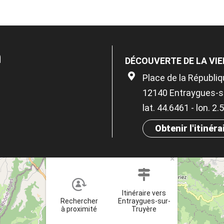
n
DÉCOUVERTE DE LA VIE
Place de la Républi
12140 Entraygues-s
lat. 44.6461 - lon. 2
Obtenir l'itinéra
×
Itinéraire vers
Rechercher
Entraygues-sur-
à proximité
Truyère