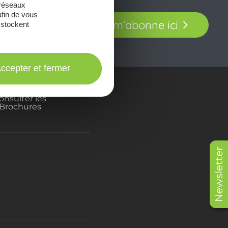
 réseaux
t laissez-vous
afin de vous
Je m'abonne ici
 stockent
our en Aveyron.
ccepter et fermer
onsulter les
Brochures
Newsletter