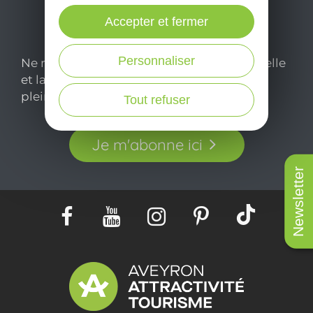
Accepter et fermer
Personnaliser
Ne manquez pas notre newsletter mensuelle
et laissez-vous inspirer pour profiter
pleinement de votre séjour en Aveyron.
Tout refuser
Je m'abonne ici
Newsletter