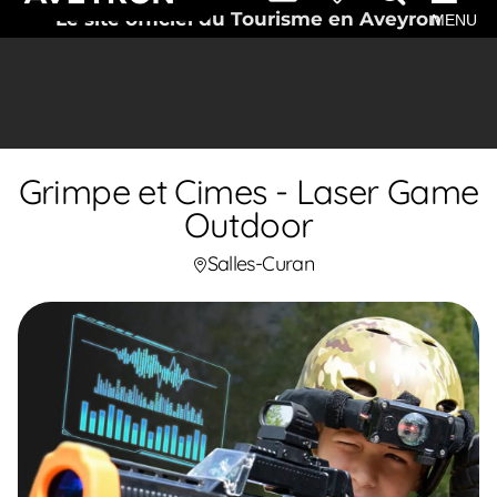
Le site officiel du Tourisme en Aveyron
MENU
Grimpe et Cimes - Laser Game
Outdoor
Salles-Curan