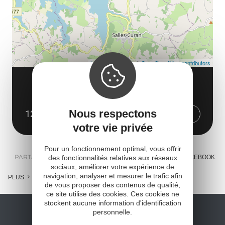
Leaflet
| Map data ©
OpenStreetMap contributors
GRIMPE ET CIMES
22, route des Vernhes
Nous respectons
12410 Salles-Curan
Obtenir l'itinéraire
votre vie privée
Pour un fonctionnement optimal, vous offrir
PARTAGER :
des fonctionnalités relatives aux réseaux
E-MAIL
MESSENGER
FACEBOOK
sociaux, améliorer votre expérience de
navigation, analyser et mesurer le trafic afin
PLUS
de vous proposer des contenus de qualité,
ce site utilise des cookies. Ces cookies ne
stockent aucune information d'identification
personnelle.