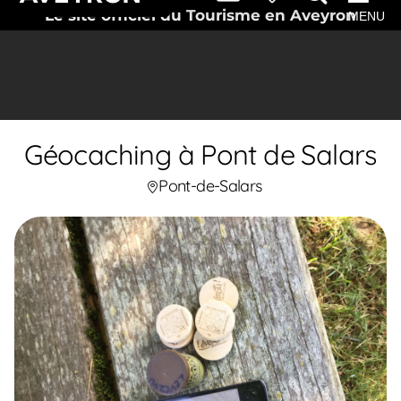
Le site officiel du Tourisme en Aveyron
MENU
Géocaching à Pont de Salars
Pont-de-Salars