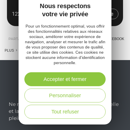
Place de la Rivière
Nous respectons
votre vie privée
12290 Pont-de-Salars
Obtenir l'itinéraire
Pour un fonctionnement optimal, vous offrir
des fonctionnalités relatives aux réseaux
sociaux, améliorer votre expérience de
PARTAGER :
E-MAIL
MESSENGER
FACEBOOK
navigation, analyser et mesurer le trafic afin
de vous proposer des contenus de qualité,
PLUS
ce site utilise des cookies. Ces cookies ne
stockent aucune information d'identification
personnelle.
Accepter et fermer
Personnaliser
Ne manquez pas notre newsletter mensuelle
et laissez-vous inspirer pour profiter
Tout refuser
pleinement de votre séjour en Aveyron.