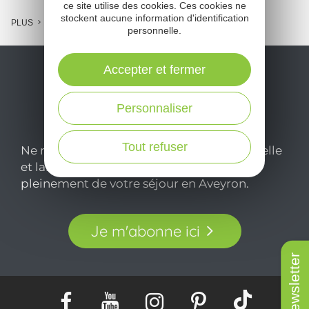
ce site utilise des cookies. Ces cookies ne
stockent aucune information d'identification
PLUS
personnelle.
Accepter et fermer
Personnaliser
Tout refuser
Ne manquez pas notre newsletter mensuelle
et laissez-vous inspirer pour profiter
pleinement de votre séjour en Aveyron.
Je m'abonne ici
Newsletter