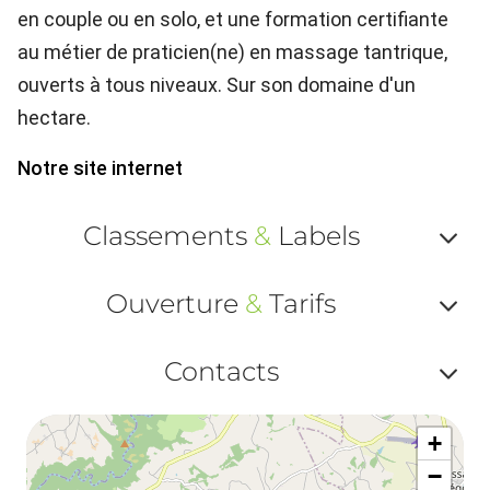
en couple ou en solo, et une formation certifiante
au métier de praticien(ne) en massage tantrique,
ouverts à tous niveaux. Sur son domaine d'un
hectare.
Notre site internet
Classements
&
Labels
Af
Ouverture
&
Tarifs
ou
Af
ma
Contacts
ou
le
Af
ma
la
+
ou
le
−