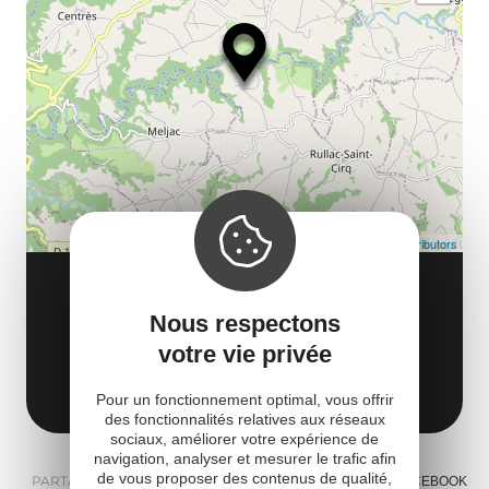
ma
ou
le
et
co
tar
Leaflet
| Map data ©
OpenStreetMap contributors
EVEIL & SENS
39 Route de Bontemps
Nous respectons
12120 Rullac-Saint-Cirq
votre vie privée
Obtenir l'itinéraire
Pour un fonctionnement optimal, vous offrir
des fonctionnalités relatives aux réseaux
sociaux, améliorer votre expérience de
navigation, analyser et mesurer le trafic afin
de vous proposer des contenus de qualité,
PARTAGER :
E-MAIL
MESSENGER
FACEBOOK