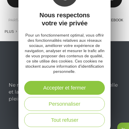
Nous respectons
PARTAGER :
E-MAIL
MESSENGER
FACEBOOK
votre vie privée
PLUS
Pour un fonctionnement optimal, vous offrir
des fonctionnalités relatives aux réseaux
sociaux, améliorer votre expérience de
navigation, analyser et mesurer le trafic afin
de vous proposer des contenus de qualité,
ce site utilise des cookies. Ces cookies ne
stockent aucune information d'identification
personnelle.
Ne manquez pas notre newsletter mensuelle
Accepter et fermer
et laissez-vous inspirer pour profiter
pleinement de votre séjour en Aveyron.
Personnaliser
Je m'abonne ici
Tout refuser