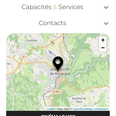
Capacités
&
Services
Af
Contacts
ou
Af
ma
+
ou
le
−
ma
la
le
co
Leaflet
| Map data ©
OpenStreetMap contributors