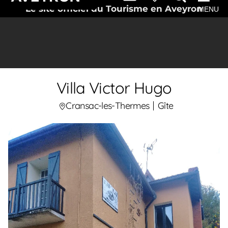
Le site officiel du Tourisme en Aveyron
MENU
Villa Victor Hugo
Cransac-les-Thermes
Gîte