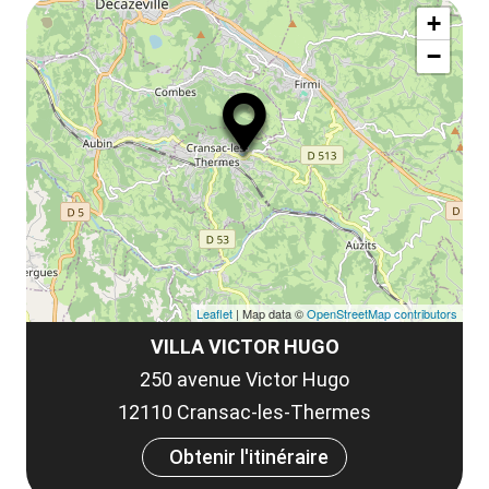
ma
la
+
ou
le
−
ma
ou
le
et
co
tar
Leaflet
| Map data ©
OpenStreetMap contributors
VILLA VICTOR HUGO
250 avenue Victor Hugo
12110 Cransac-les-Thermes
Obtenir l'itinéraire