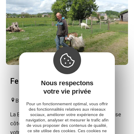
Ferme découverte de la Borde
Nous respectons
votre vie privée
Bournazel
Pour un fonctionnement optimal, vous offrir
des fonctionnalités relatives aux réseaux
La Borde, ferme découverte où les animaux se
sociaux, améliorer votre expérience de
navigation, analyser et mesurer le trafic afin
côtoient en bonne intelligence et attendent
de vous proposer des contenus de qualité,
ce site utilise des cookies. Ces cookies ne
votre visite et vos meilleures attentions.