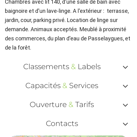
Chambres avec lit 140, d'une salle de bain avec
baignoire et d'un lave-linge. A l'extérieur : terrasse,
jardin, cour, parking privé. Location de linge sur
demande. Animaux acceptés. Meublé à proximité
des commerces, du plan d'eau de Passelaygues, et
de la forêt.
Classements
&
Labels
Af
Capacités
&
Services
ou
Af
ma
Ouverture
&
Tarifs
ou
le
Af
ma
Contacts
la
ou
le
Af