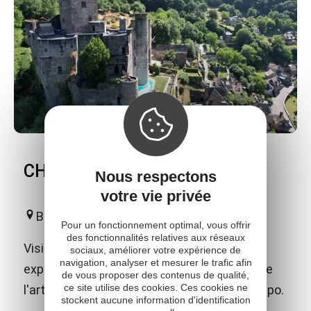
CHATEAU DE BELCASTEL
Nous respectons
votre vie privée
Belcastel
Pour un fonctionnement optimal, vous offrir
des fonctionnalités relatives aux réseaux
Visite du château médiéval et de son
sociaux, améliorer votre expérience de
navigation, analyser et mesurer le trafic afin
exposition "Ce que le temps n'efface pas" de
de vous proposer des contenus de qualité,
ce site utilise des cookies. Ces cookies ne
l'artiste peintre contemporain Emmanuel Flipo.
stockent aucune information d'identification