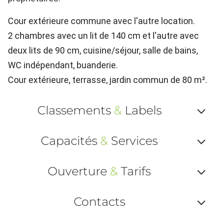
Cour extérieure commune avec l'autre location.
2 chambres avec un lit de 140 cm et l'autre avec
deux lits de 90 cm, cuisine/séjour, salle de bains,
WC indépendant, buanderie.
Cour extérieure, terrasse, jardin commun de 80 m².
Classements
&
Labels
Af
Capacités
&
Services
ou
Af
ma
Ouverture
&
Tarifs
ou
le
Af
ma
Contacts
la
ou
le