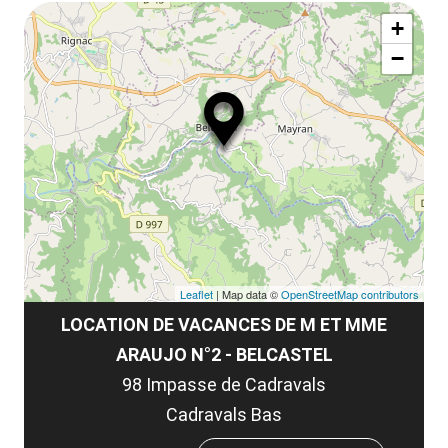
Af
ma
la
+
ou
le
−
ma
ou
le
et
co
tar
Leaflet
| Map data ©
OpenStreetMap contributors
LOCATION DE VACANCES DE M ET MME
ARAUJO N°2 - BELCASTEL
98 Impasse de Cadravals
Cadravals Bas