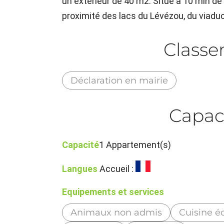
un extérieur de 40 m2. Situé à 10 min d
proximité des lacs du Lévézou, du viaduc
Class
Déclaration en mairie
Capac
Capacité
1 Appartement(s)
Langues
Accueil :
Equipements et services
Animaux non admis
Cuisine é