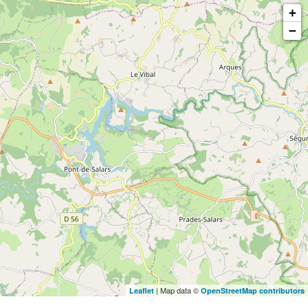
+
−
| Map data ©
Leaflet
OpenStreetMap contributors