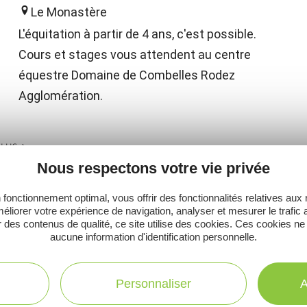
Le Monastère
L'équitation à partir de 4 ans, c'est possible.
Cours et stages vous attendent au centre
équestre Domaine de Combelles Rodez
Agglomération.
PLUS
Nous respectons votre vie privée
 fonctionnement optimal, vous offrir des fonctionnalités relatives aux
éliorer votre expérience de navigation, analyser et mesurer le trafic 
 des contenus de qualité, ce site utilise des cookies. Ces cookies ne
Ne manquez pas notre newsletter mensuelle e
aucune information d'identification personnelle.
inspirer pour profiter pleinement de votre séj
Personnaliser
A