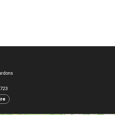
ardons
60723
ire