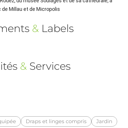
e Rodez, du musée Soulages et de sa cathédrale, à
 de Millau et de Micropolis
ements
&
Labels
ités
&
Services
quipée
Draps et linges compris
Jardin