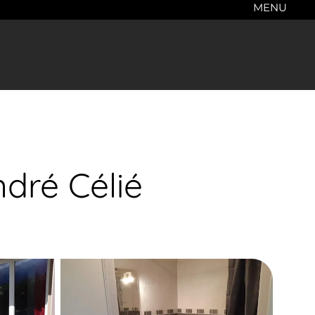
MENU
ndré Célié