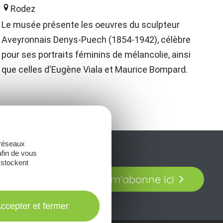
Rodez
Le musée présente les oeuvres du sculpteur
Aveyronnais Denys-Puech (1854-1942), célèbre
pour ses portraits féminins de mélancolie, ainsi
que celles d'Eugène Viala et Maurice Bompard.
 réseaux
afin de vous
 stockent
t laissez-vous
Je m'abonne ici
our en Aveyron.
ccepter et fermer