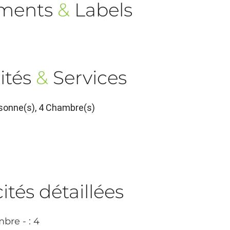
ements
&
Labels
ités
&
Services
sonne(s), 4 Chambre(s)
tés détaillées
bre - : 4