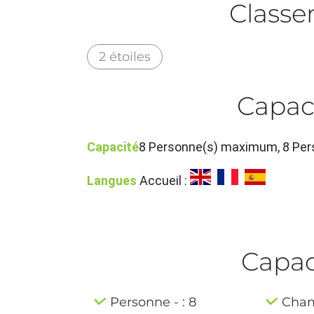
Class
2 étoiles
Capac
Capacité
8 Personne(s) maximum, 8 Per
Langues
Accueil :
Capaci
Personne - : 8
Cham