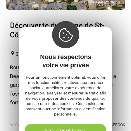
Découverte du village de St-
Côme d'Olt
Saint-Côme-d'Olt
Nous respectons
votre vie privée
Bourg moyenâgeux, classé "l'un des Plus
Beaux Villages de France" Saint-Côme-d'Olt a
Pour un fonctionnement optimal, vous offrir
des fonctionnalités relatives aux réseaux
gardé son ancienne infrastructure avec ses
sociaux, améliorer votre expérience de
navigation, analyser et mesurer le trafic afin
fossés (actuel tour de ville) et son enceinte
de vous proposer des contenus de qualité,
fortifiée percée de trois portes.
ce site utilise des cookies. Ces cookies ne
stockent aucune information d'identification
personnelle.
PARTAGER :
E-MAIL
MESSENGER
FACEBOOK
Accepter et fermer