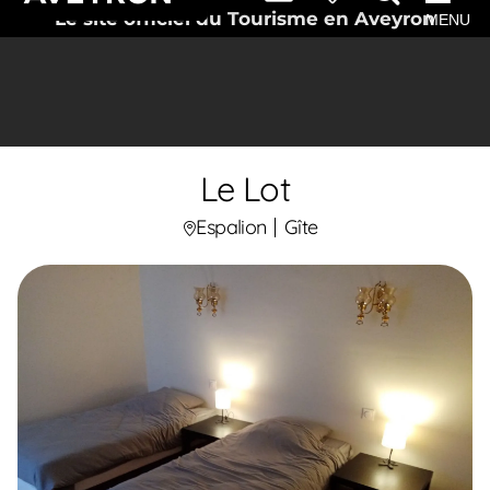
Le site officiel du Tourisme en Aveyron
MENU
Le Lot
Espalion
Gîte