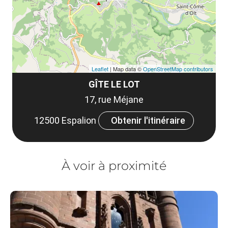
tar
Leaflet
| Map data ©
OpenStreetMap contributors
GÎTE LE LOT
17, rue Méjane
12500 Espalion
Obtenir l'itinéraire
À voir à proximité