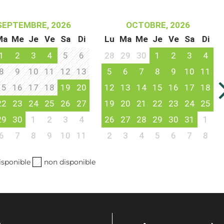
SEPTEMBRE, 2026
OCTOBRE, 2026
Ma
Me
Je
Ve
Sa
Di
Lu
Ma
Me
Je
Ve
Sa
Di
1
2
3
4
5
6
28
29
30
1
2
3
4
8
9
10
11
12
13
5
6
7
8
9
10
11
15
16
17
18
19
20
12
13
14
15
16
17
18
22
23
24
25
26
27
19
20
21
22
23
24
25
29
30
1
2
3
4
26
27
28
29
30
31
1
6
7
8
9
10
11
2
3
4
5
6
7
8
isponible
non disponible
n