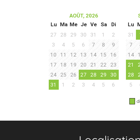
AOÛT, 2026
Lu
Ma
Me
Je
Ve
Sa
Di
Lu
27
28
29
30
31
1
2
31
3
4
5
6
7
8
9
7
10
11
12
13
14
15
16
14
17
18
19
20
21
22
23
21
24
25
26
27
28
29
30
28
31
1
2
3
4
5
6
5
d
Localisatio