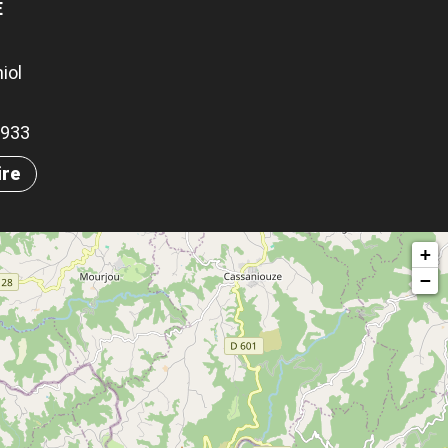
E
iol
21933
ire
+
−