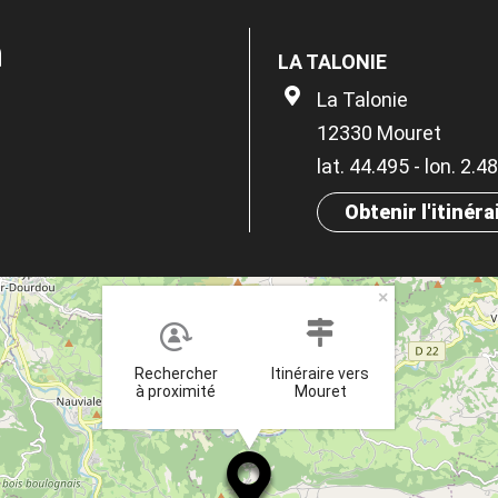
n
LA TALONIE
La Talonie
12330 Mouret
lat. 44.495 - lon. 2.4
Obtenir l'itinéra
×
Rechercher
Itinéraire vers
à proximité
Mouret