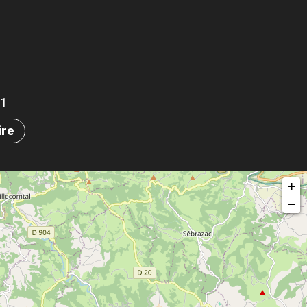
81
ire
+
−