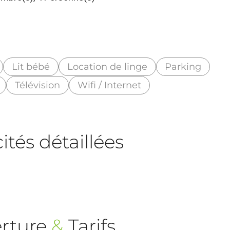
Lit bébé
Location de linge
Parking
Télévision
Wifi / Internet
tés détaillées
rture
&
Tarifs