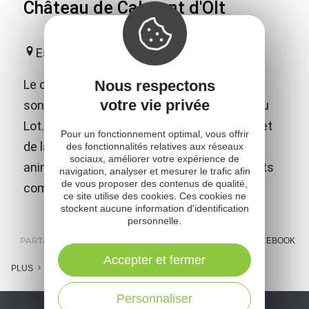
Château de Calmont d'Olt
Espalion
Nous respectons
Le château fort de Calmont d'Olt domine de
votre vie privée
son sommet la ville d'Espalion et la vallée du
Lot. En plus des nombreux jeux médiévaux et
Pour un fonctionnement optimal, vous offrir
de la visite libre, le château propose des
des fonctionnalités relatives aux réseaux
sociaux, améliorer votre expérience de
animations et spectacles adaptés aux petits
navigation, analyser et mesurer le trafic afin
de vous proposer des contenus de qualité,
comme aux grands !
ce site utilise des cookies. Ces cookies ne
stockent aucune information d'identification
personnelle.
PARTAGER :
E-MAIL
MESSENGER
FACEBOOK
Accepter et fermer
PLUS
Personnaliser