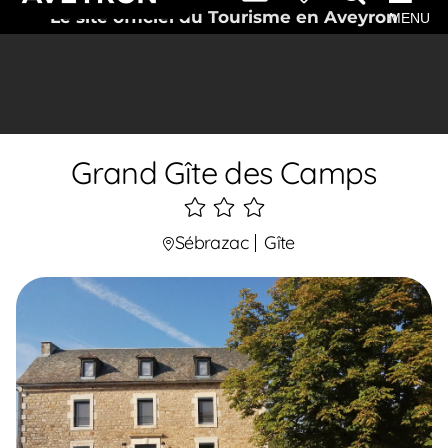
Le site officiel du Tourisme en Aveyron
MENU
Grand Gîte des Camps
3
étoiles
Sébrazac
Gîte