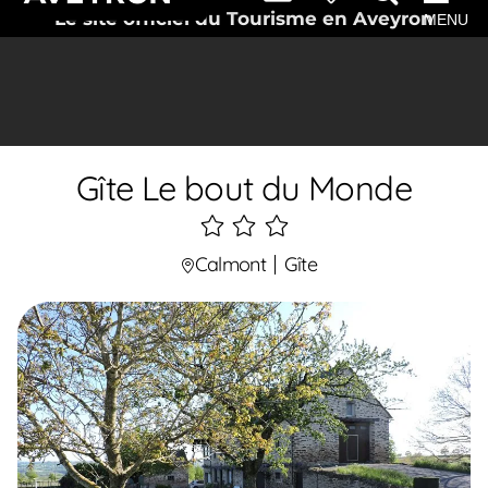
Le site officiel du Tourisme en Aveyron
MENU
Gîte Le bout du Monde
3
étoiles
Calmont
Gîte