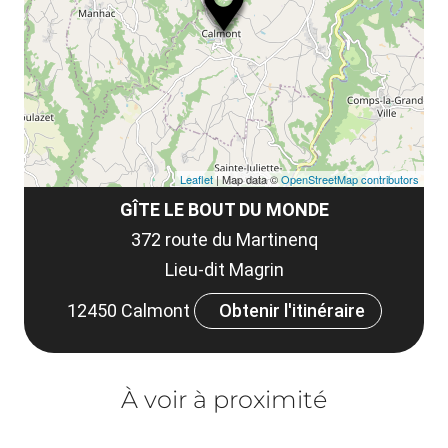
le
et
co
tar
Leaflet
| Map data ©
OpenStreetMap contributors
GÎTE LE BOUT DU MONDE
372 route du Martinenq
Lieu-dit Magrin
12450 Calmont
Obtenir l'itinéraire
À voir à proximité