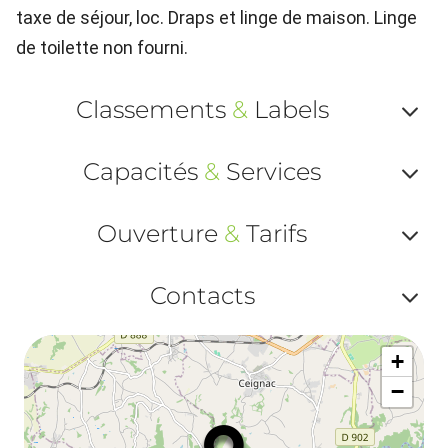
taxe de séjour, loc. Draps et linge de maison. Linge
de toilette non fourni.
Classements
&
Labels
Af
Capacités
&
Services
ou
Af
ma
Ouverture
&
Tarifs
ou
le
Af
ma
Contacts
la
ou
le
Af
ma
la
+
ou
le
−
ma
ou