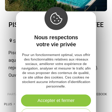
PISCINE DE PLEIN AIR CHAUFFEE
Nous respectons
Salmiech
votre vie privée
Piscine de plein air chauffée avec jeux
Pour un fonctionnement optimal, vous offrir
des fonctionnalités relatives aux réseaux
aquatiques pour les enfants et espaces de
sociaux, améliorer votre expérience de
repos pour les parents (terrasse et pelouse).
navigation, analyser et mesurer le trafic afin
de vous proposer des contenus de qualité,
Ouverte l'été.
ce site utilise des cookies. Ces cookies ne
stockent aucune information d'identification
personnelle.
PARTAGER :
E-MAIL
MESSENGER
FACEBOOK
Accepter et fermer
PLUS