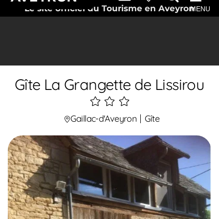
Le site officiel du Tourisme en Aveyron
MENU
Gîte La Grangette de Lissirou
3
étoiles
Gaillac-d'Aveyron
Gîte