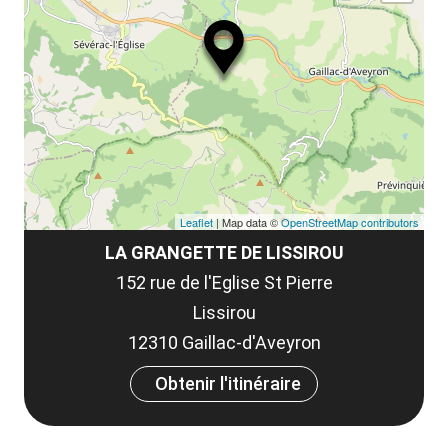
ma
ou
le
et
co
tar
Leaflet
| Map data ©
OpenStreetMap contributors
LA GRANGETTE DE LISSIROU
152 rue de l'Eglise St Pierre
Lissirou
12310 Gaillac-d'Aveyron
Obtenir l'itinéraire