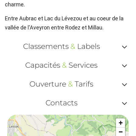
charme.
Entre Aubrac et Lac du Lévezou et au coeur de la
vallée de l'Aveyron entre Rodez et Millau.
Classements
&
Labels
Af
Capacités
&
Services
ou
Af
ma
Ouverture
&
Tarifs
ou
le
Af
ma
Contacts
la
ou
le
Af
ma
la
+
ou
le
−