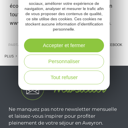
sociaux, améliorer votre expérience de
écologique. Pour organiser votre aventure en
navigation, analyser et mesurer le trafic afin
toute sérénité, rendez-vous sur
de vous proposer des contenus de qualité,
ce site utilise des cookies. Ces cookies ne
www.popcornlabyrinthe.fr. Sans réservation.
stockent aucune information d'identification
personnelle.
PARTAGER :
Accepter et fermer
E-MAIL
MESSENGER
FACEBOOK
PLUS
Personnaliser
Tout refuser
Ne manquez pas notre newsletter mensuelle
et laissez-vous inspirer pour profiter
pleinement de votre séjour en Aveyron.