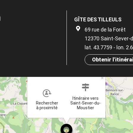
n
GÎTE DES TILLEULS
69 rue de la Forêt
12370 Saint-Sever-
lat. 43.7759 - lon. 2
Obtenir l'itinéra
×
Itinéraire vers
Rechercher
Saint-Sever-du-
à proximité
Moustier