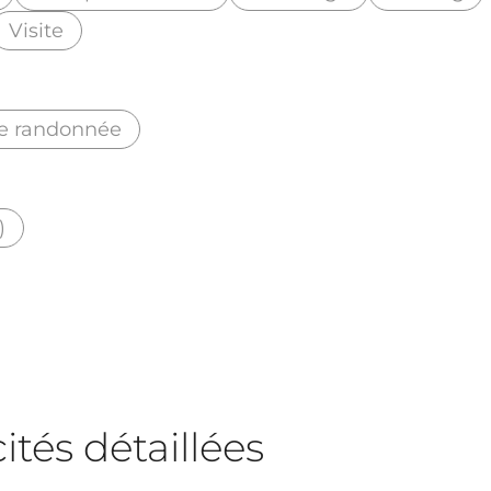
Visite
de randonnée
)
tés détaillées