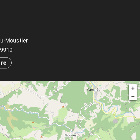
du-Moustier
.69919
ire
+
−