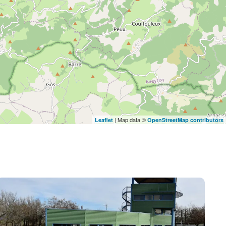
| Map data ©
Leaflet
OpenStreetMap contributors