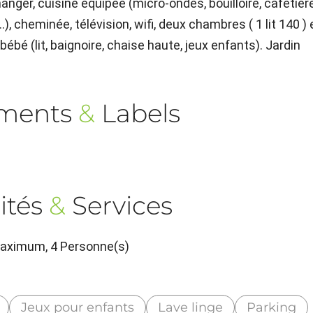
nger, cuisine équipée (micro-ondes, bouilloire, cafetière
.), cheminée, télévision, wifi, deux chambres ( 1 lit 140 ) 
 bébé (lit, baignoire, chaise haute, jeux enfants). Jardin
ements
&
Labels
ités
&
Services
maximum, 4 Personne(s)
Jeux pour enfants
Lave linge
Parking