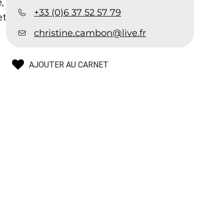
,
+33 (0)6 37 52 57 79
et
christine.cambon@live.fr
AJOUTER AU CARNET