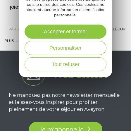
ce site utilise des cookies. Ces cookies ne
joies de l'eau vive en vallée du Lot !
stockent aucune information d'identification
personnelle.
PARTAGER :
E-MAIL
MESSENGER
FACEBOOK
Accepter et fermer
PLUS
Personnaliser
Tout refuser
Ne manquez pas notre newsletter mensuelle
et laissez-vous inspirer pour profiter
pleinement de votre séjour en Aveyron.
Je m'abonne ici