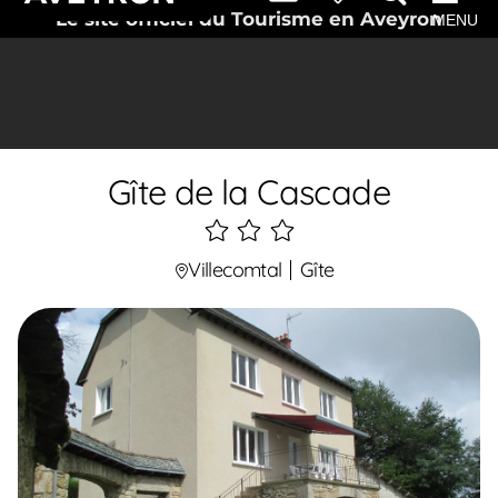
Le site officiel du Tourisme en Aveyron
MENU
Gîte de la Cascade
3
étoiles
Villecomtal
Gîte