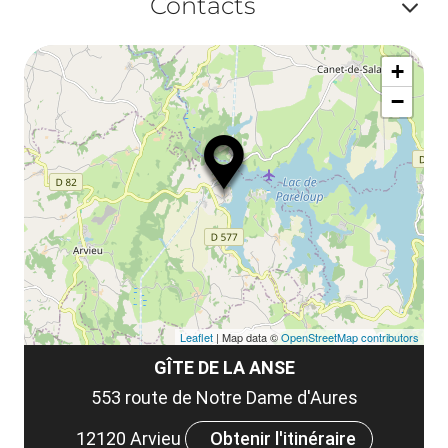
Contacts
la
ou
le
Af
ma
la
+
ou
le
−
ma
ou
le
et
co
tar
Leaflet
| Map data ©
OpenStreetMap contributors
GÎTE DE LA ANSE
553 route de Notre Dame d'Aures
12120 Arvieu
Obtenir l'itinéraire