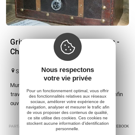
Grimpe et Cimes - Labyrinthes -
Chasse au Trésor
Nous respectons
Salles-Curan
votre vie privée
Muni d'une carte, recherchez des indices,
Pour un fonctionnement optimal, vous offrir
traversez nos différents labyrinthes pour enfin
des fonctionnalités relatives aux réseaux
sociaux, améliorer votre expérience de
ouvrir le coffre au trésor !!!
navigation, analyser et mesurer le trafic afin
de vous proposer des contenus de qualité,
ce site utilise des cookies. Ces cookies ne
stockent aucune information d'identification
PARTAGER :
E-MAIL
MESSENGER
FACEBOOK
personnelle.