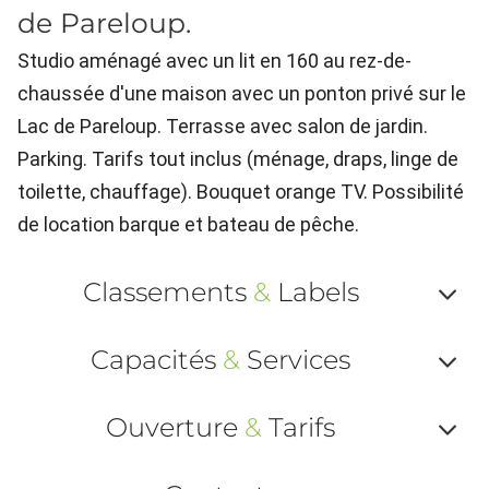
de Pareloup.
Studio aménagé avec un lit en 160 au rez-de-
chaussée d'une maison avec un ponton privé sur le
Lac de Pareloup. Terrasse avec salon de jardin.
Parking. Tarifs tout inclus (ménage, draps, linge de
toilette, chauffage). Bouquet orange TV. Possibilité
de location barque et bateau de pêche.
Classements
&
Labels
Af
Capacités
&
Services
ou
Af
ma
Ouverture
&
Tarifs
ou
le
Af
ma