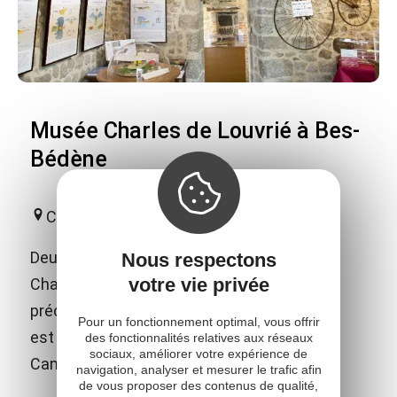
Musée Charles de Louvrié à Bes-
Bédène
Campouriez
Deux salles d'expositions sont dédiées à
Nous respectons
votre vie privée
Charles de Louvrié, ingénieur français
précurseur du moteur à réaction. Ce musée
Pour un fonctionnement optimal, vous offrir
est situé à Bes-Bédène (commune de
des fonctionnalités relatives aux réseaux
sociaux, améliorer votre expérience de
Campouriez).
navigation, analyser et mesurer le trafic afin
de vous proposer des contenus de qualité,