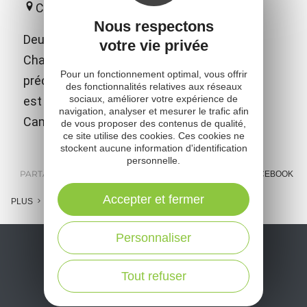
Campouriez
Nous respectons
Deux salles d'expositions sont dédiées à
votre vie privée
Charles de Louvrié, ingénieur français
Pour un fonctionnement optimal, vous offrir
précurseur du moteur à réaction. Ce musée
des fonctionnalités relatives aux réseaux
sociaux, améliorer votre expérience de
est situé à Bes-Bédène (commune de
navigation, analyser et mesurer le trafic afin
Campouriez).
de vous proposer des contenus de qualité,
ce site utilise des cookies. Ces cookies ne
stockent aucune information d'identification
personnelle.
PARTAGER :
E-MAIL
MESSENGER
FACEBOOK
Accepter et fermer
PLUS
Personnaliser
Tout refuser