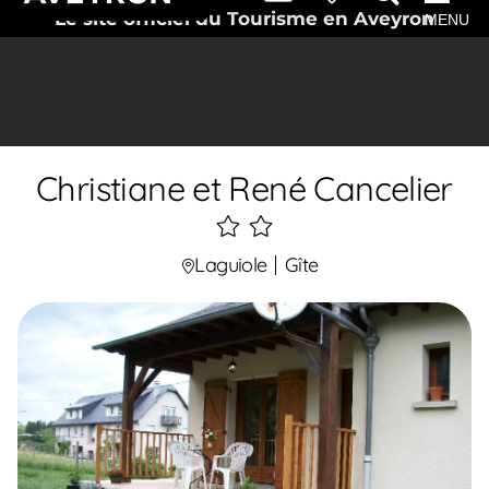
Le site officiel du Tourisme en Aveyron
MENU
Christiane et René Cancelier
2
étoiles
Laguiole
Gîte