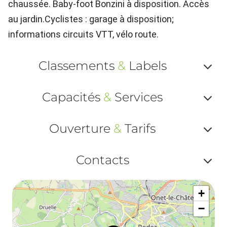
chaussée. Baby-foot Bonzini à disposition. Accès
au jardin.Cyclistes : garage à disposition;
informations circuits VTT, vélo route.
Classements
&
Labels
Af
Capacités
&
Services
ou
Af
ma
Ouverture
&
Tarifs
ou
le
Af
ma
Contacts
la
ou
le
Af
ma
la
+
ou
le
−
ma
ou