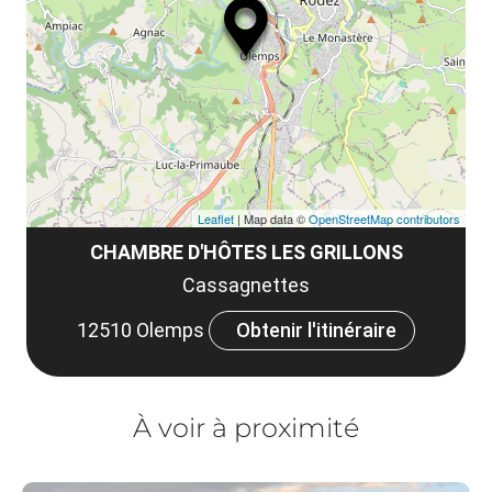
le
et
co
tar
Leaflet
| Map data ©
OpenStreetMap contributors
CHAMBRE D'HÔTES LES GRILLONS
Cassagnettes
12510 Olemps
Obtenir l'itinéraire
À voir à proximité