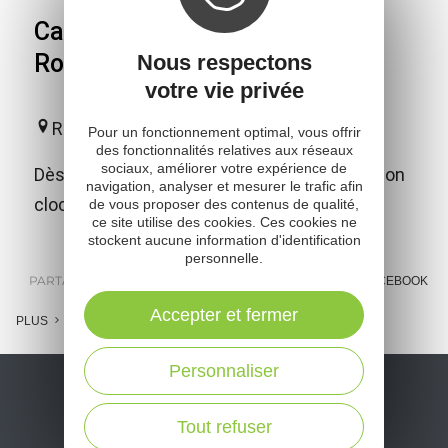
Cathédrale Notre-Dame de
Rodez
Nous respectons
votre vie privée
Rodez
Pour un fonctionnement optimal, vous offrir
des fonctionnalités relatives aux réseaux
sociaux, améliorer votre expérience de
Dès votre arrivée à Rodez, la cathédrale et son
navigation, analyser et mesurer le trafic afin
clocher guideront vos pas...
de vous proposer des contenus de qualité,
ce site utilise des cookies. Ces cookies ne
stockent aucune information d'identification
personnelle.
PARTAGER :
E-MAIL
MESSENGER
FACEBOOK
Accepter et fermer
PLUS
Personnaliser
Tout refuser