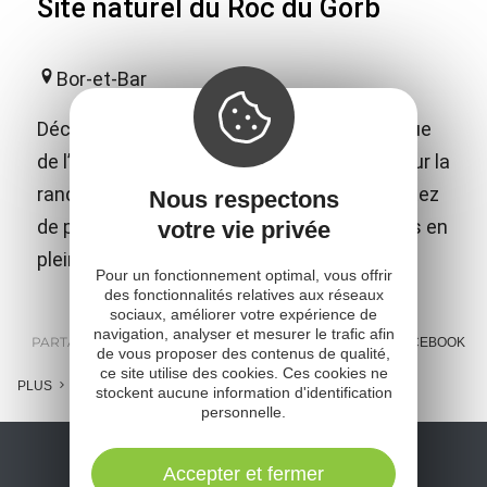
Site naturel du Roc du Gorb
Bor-et-Bar
Découvrez le Roc du Gorb, site emblématique
de l’Aveyron dans la vallée du Viaur, idéal pour la
randonnée, la via ferrata et l’escalade. Profitez
Nous respectons
de panoramas exceptionnels et d’aventures en
votre vie privée
pleine nature !
Pour un fonctionnement optimal, vous offrir
des fonctionnalités relatives aux réseaux
sociaux, améliorer votre expérience de
navigation, analyser et mesurer le trafic afin
PARTAGER :
E-MAIL
MESSENGER
FACEBOOK
de vous proposer des contenus de qualité,
ce site utilise des cookies. Ces cookies ne
PLUS
stockent aucune information d'identification
personnelle.
Accepter et fermer