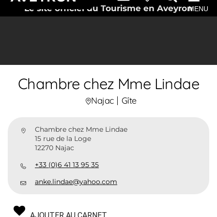
Le site officiel du Tourisme en Aveyron
MENU
Chambre chez Mme Lindae
Najac
Gîte
Chambre chez Mme Lindae
15 rue de la Loge
12270 Najac
+33 (0)6 41 13 95 35
anke.lindae@yahoo.com
AJOUTER AU CARNET