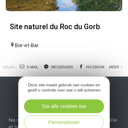
Site naturel du Roc du Gorb
Bor-et-Bar
DELEN :
E-MAIL
MESSENGER
FACEBOOK
MEER
Deze site maakt gebruik van cookies en
geeft u controle over wat u wilt activeren
Sta alle cookies toe
Ne manquez pas notre newsletter mensuelle
Personaliseer
et laissez-vous inspirer pour profiter