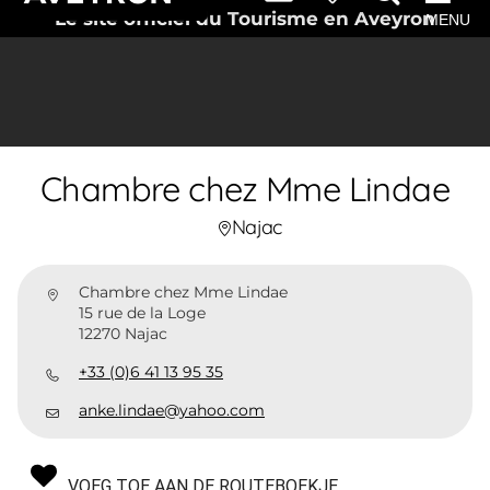
Le site officiel du Tourisme en Aveyron
MENU
Chambre chez Mme Lindae
Najac
Chambre chez Mme Lindae
15 rue de la Loge
12270 Najac
+33 (0)6 41 13 95 35
anke.lindae@yahoo.com
VOEG TOE AAN DE ROUTEBOEKJE