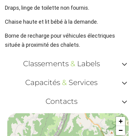
Draps, linge de toilette non fournis.
Chaise haute et lit bébé à la demande.
Borne de recharge pour véhicules électriques
située à proximité des chalets.
Classements
&
Labels
Af
Capacités
&
Services
ou
Af
ma
Contacts
ou
le
Af
ma
la
+
ou
le
−