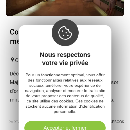
Conques - Trésor d'orfèvrerie
médiévale
Nous respectons
Conques-en-Rouergue
votre vie privée
Découvrez l'extraordinaire et troublante
Pour un fonctionnement optimal, vous offrir
des fonctionnalités relatives aux réseaux
Majesté de sainte Foy dans le plus riche trésor
sociaux, améliorer votre expérience de
d'orfèvrerie médiévale en France
navigation, analyser et mesurer le trafic afin
de vous proposer des contenus de qualité,
miraculeusement préservé au fil des siècles.
ce site utilise des cookies. Ces cookies ne
stockent aucune information d'identification
personnelle.
PARTAGER :
E-MAIL
MESSENGER
FACEBOOK
Accepter et fermer