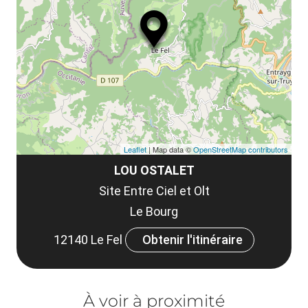
ma
la
le
co
Leaflet
| Map data ©
OpenStreetMap contributors
LOU OSTALET
Site Entre Ciel et Olt
Le Bourg
12140 Le Fel
Obtenir l'itinéraire
À voir à proximité