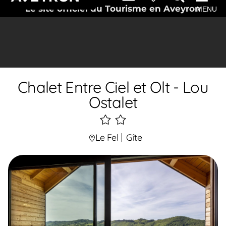
Le site officiel du Tourisme en Aveyron
MENU
Chalet Entre Ciel et Olt - Lou
Ostalet
2
étoiles
Le Fel
Gîte