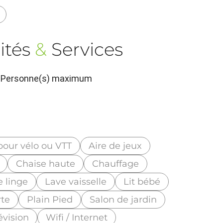
ités
&
Services
 6 Personne(s) maximum
pour vélo ou VTT
Aire de jeux
Chaise haute
Chauffage
e linge
Lave vaisselle
Lit bébé
rte
Plain Pied
Salon de jardin
évision
Wifi / Internet