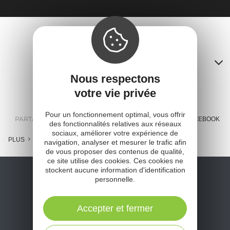
Contacts
Nous respectons
A
votre vie privée
o
Pour un fonctionnement optimal, vous offrir
m
PARTAGER :
E-MAIL
MESSENGER
FACEBOOK
des fonctionnalités relatives aux réseaux
sociaux, améliorer votre expérience de
l
PLUS
navigation, analyser et mesurer le trafic afin
de vous proposer des contenus de qualité,
c
ce site utilise des cookies. Ces cookies ne
stockent aucune information d'identification
personnelle.
Accepter et fermer