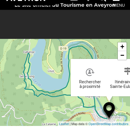
Le site officiel du Tourisme en Aveyron
MENU
+
−
Rechercher
Itinérai
à proximité
Sainte-Eula
Leaflet
| Map data ©
OpenStreetMap contributors