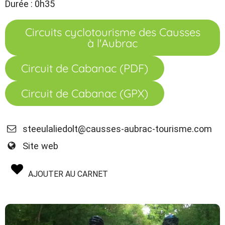
Durée : 0h35
Circuits cyclotourisme des Causses
à l'Aubrac
Circuit de Cabanac (PDF)
Circuit de Cabanac (GPX)
steeulaliedolt@causses-aubrac-tourisme.com
Site web
AJOUTER AU CARNET