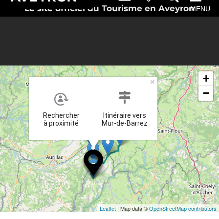
Le site officiel du Tourisme en Aveyron
MENU
+
×
−
Rechercher
Itinéraire vers
à proximité
Mur-de-Barrez
Leaflet
| Map data ©
OpenStreetMap contributors