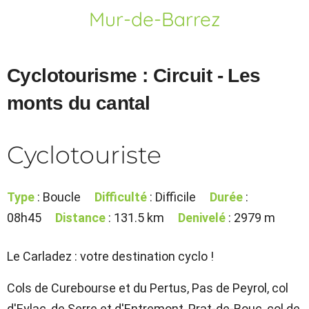
Mur-de-Barrez
Cyclotourisme : Circuit - Les
monts du cantal
Cyclotouriste
Type
: Boucle
Difficulté
: Difficile
Durée
:
08h45
Distance
: 131.5 km
Denivelé
: 2979 m
Le Carladez : votre destination cyclo !
Cols de Curebourse et du Pertus, Pas de Peyrol, col
d'Eylac, de Serre et d'Entremont, Prat-de-Bouc, col de