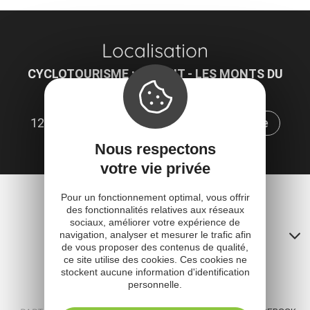
Localisation
CYCLOTOURISME : CIRCUIT - LES MONTS DU
CANTAL
12600 Mur-de-Barrez
Obtenir l'itinéraire
Nous respectons
votre vie privée
Pour un fonctionnement optimal, vous offrir
des fonctionnalités relatives aux réseaux
sociaux, améliorer votre expérience de
Contacts
navigation, analyser et mesurer le trafic afin
de vous proposer des contenus de qualité,
A
ce site utilise des cookies. Ces cookies ne
stockent aucune information d'identification
o
personnelle.