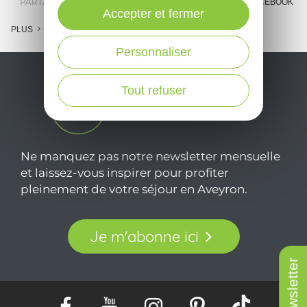
m
PARTAGER :
E-MAIL
MESSENGER
FACEBOOK
Accepter et fermer
l
PLUS
c
Personnaliser
Tout refuser
Ne manquez pas notre newsletter mensuelle
et laissez-vous inspirer pour profiter
pleinement de votre séjour en Aveyron.
Je m'abonne ici
Newsletter