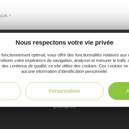
PLUS
Nous respectons votre vie privée
Ne manquez pas notre newsletter mensuelle e
 fonctionnement optimal, vous offrir des fonctionnalités relatives aux
inspirer pour profiter pleinement de votre séj
éliorer votre expérience de navigation, analyser et mesurer le trafic 
 des contenus de qualité, ce site utilise des cookies. Ces cookies ne
aucune information d'identification personnelle.
Personnaliser
A
C
Toutes les infos
te
pratiques