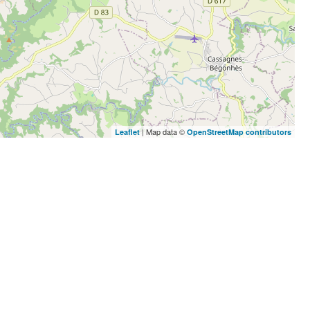
| Map data ©
Leaflet
OpenStreetMap contributors