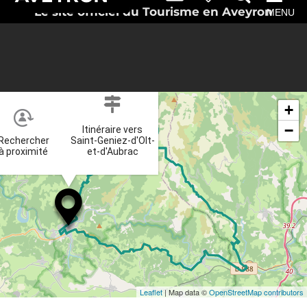
Le site officiel du Tourisme en Aveyron
MENU
×
+
−
Itinéraire vers
Rechercher
Saint-Geniez-d'Olt-
à proximité
et-d'Aubrac
Leaflet
| Map data ©
OpenStreetMap contributors