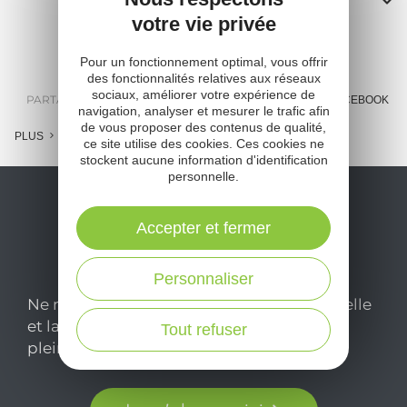
votre vie privée
A
Pour un fonctionnement optimal, vous offrir
o
des fonctionnalités relatives aux réseaux
sociaux, améliorer votre expérience de
m
PARTAGER :
E-MAIL
MESSENGER
FACEBOOK
navigation, analyser et mesurer le trafic afin
de vous proposer des contenus de qualité,
l
PLUS
ce site utilise des cookies. Ces cookies ne
stockent aucune information d'identification
c
personnelle.
Accepter et fermer
Personnaliser
Ne manquez pas notre newsletter mensuelle
et laissez-vous inspirer pour profiter
Tout refuser
pleinement de votre séjour en Aveyron.