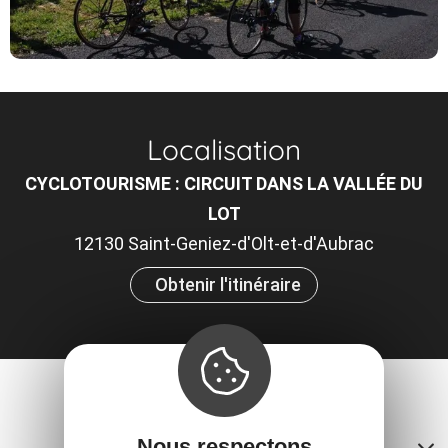
Localisation
CYCLOTOURISME : CIRCUIT DANS LA VALLÉE DU
LOT
12130 Saint-Geniez-d'Olt-et-d'Aubrac
Obtenir l'itinéraire
Contacts
Nous respectons