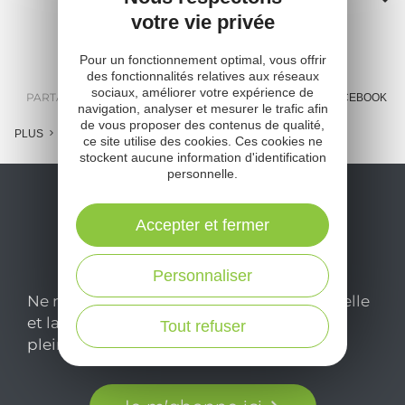
votre vie privée
A
Pour un fonctionnement optimal, vous offrir
o
des fonctionnalités relatives aux réseaux
sociaux, améliorer votre expérience de
m
PARTAGER :
E-MAIL
MESSENGER
FACEBOOK
navigation, analyser et mesurer le trafic afin
de vous proposer des contenus de qualité,
l
PLUS
ce site utilise des cookies. Ces cookies ne
stockent aucune information d'identification
c
personnelle.
Accepter et fermer
Personnaliser
Ne manquez pas notre newsletter mensuelle
et laissez-vous inspirer pour profiter
Tout refuser
pleinement de votre séjour en Aveyron.