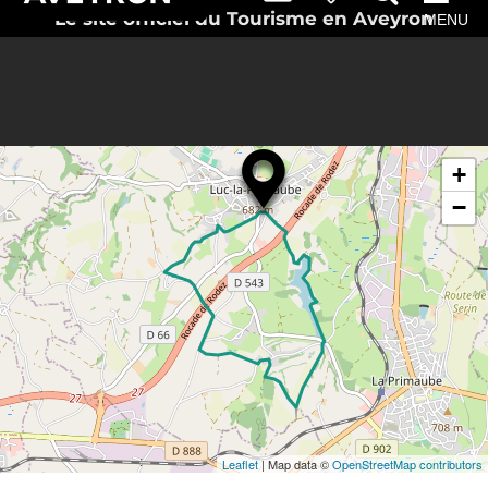
Le site officiel du Tourisme en Aveyron
MENU
Rechercher
Itinéraire vers
à proximité
Luc-la-Primaube
+
−
Leaflet
| Map data ©
OpenStreetMap contributors