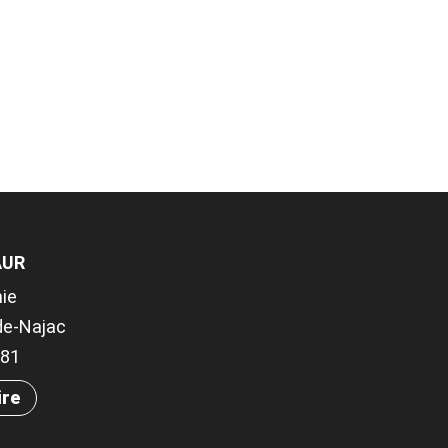
AUR
nie
de-Najac
381
ire