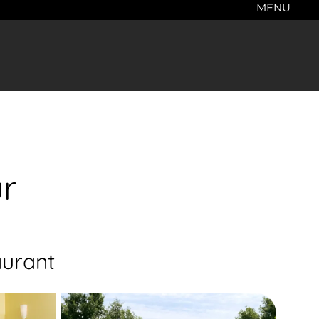
MENU
ur
aurant