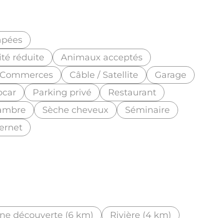
apées
té réduite
Animaux acceptés
Commerces
Câble / Satellite
Garage
ocar
Parking privé
Restaurant
hambre
Sèche cheveux
Séminaire
ternet
ine découverte (6 km)
Rivière (4 km)