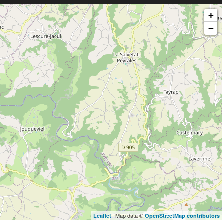
+
−
| Map data ©
Leaflet
OpenStreetMap contributors