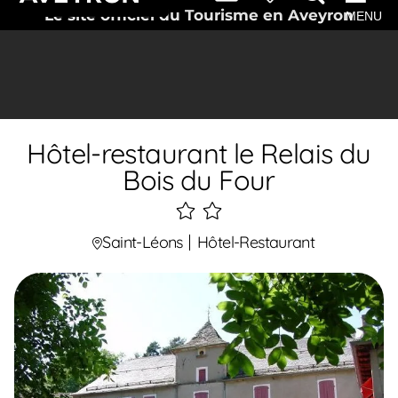
Le site officiel du Tourisme en Aveyron
MENU
Hôtel-restaurant le Relais du
Bois du Four
2
étoiles
Saint-Léons
Hôtel-Restaurant