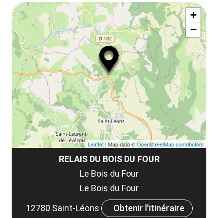
Af
ma
la
+
ou
le
−
ma
ou
le
et
co
tar
Leaflet
| Map data ©
OpenStreetMap contributors
RELAIS DU BOIS DU FOUR
Le Bois du Four
Le Bois du Four
12780 Saint-Léons
Obtenir l'itinéraire