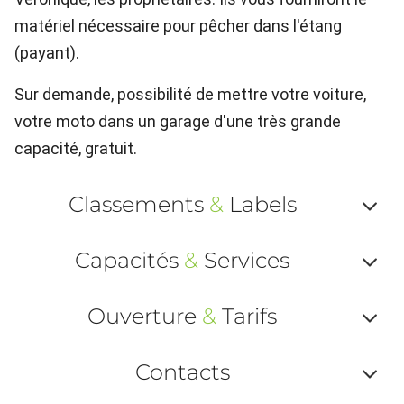
matériel nécessaire pour pêcher dans l'étang
(payant).
Sur demande, possibilité de mettre votre voiture,
votre moto dans un garage d'une très grande
capacité, gratuit.
Classements
&
Labels
Af
Capacités
&
Services
ou
Af
ma
Ouverture
&
Tarifs
ou
le
Af
ma
Contacts
la
ou
le