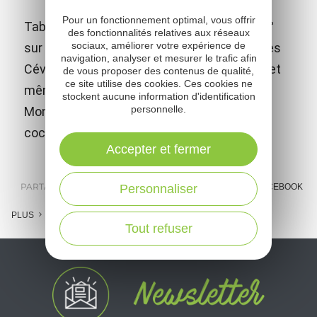
Pour un fonctionnement optimal, vous offrir
Table d'orientation avec très jolie vue à 360°
des fonctionnalités relatives aux réseaux
sociaux, améliorer votre expérience de
sur le viaduc de Millau, les gorges du Tarn, les
navigation, analyser et mesurer le trafic afin
Cévennes, le Larzac, les monts d'Auvergne et
de vous proposer des contenus de qualité,
ce site utilise des cookies. Ces cookies ne
même les Pyrénées par temps clair. Le
stockent aucune information d'identification
personnelle.
Monseigne est aussi un refuge pour les
coccinelles !
Accepter et fermer
PARTAGER :
Personnaliser
E-MAIL
MESSENGER
FACEBOOK
PLUS
Tout refuser