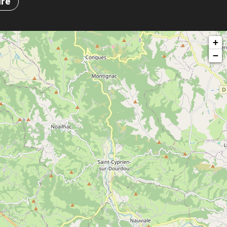
ire
+
−