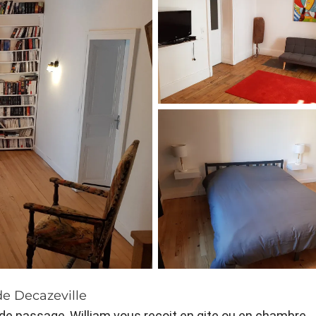
de Decazeville
 de passage, William vous reçoit en gite ou en chambre