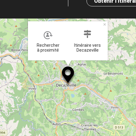
Obtenir l'itinéra
×
Rechercher
Itinéraire vers
à proximité
Decazeville