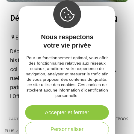
Découverte du village d'Estaing
Nous respectons
Estaing
votre vie privée
Découverte du village d'Estaing et de son
Pour un fonctionnement optimal, vous offrir
histoire : église Saint Fleuret (XVe siècle),
des fonctionnalités relatives aux réseaux
collège et pont gothique (début XVIe siècle),
sociaux, améliorer votre expérience de
navigation, analyser et mesurer le trafic afin
ruelles pittoresques et curiosités
de vous proposer des contenus de qualité,
ce site utilise des cookies. Ces cookies ne
patrimoniales. Circuit de visite disponible à
stockent aucune information d'identification
l'Office de Tourisme.
personnelle.
Accepter et fermer
PARTAGER :
E-MAIL
MESSENGER
FACEBOOK
Personnaliser
PLUS