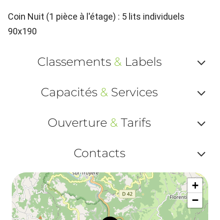
Coin Nuit (1 pièce à l'étage) : 5 lits individuels
90x190
Classements
&
Labels
Af
Capacités
&
Services
ou
Af
ma
Ouverture
&
Tarifs
ou
le
Af
ma
Contacts
la
ou
le
Af
ma
la
+
ou
le
−
ma
ou