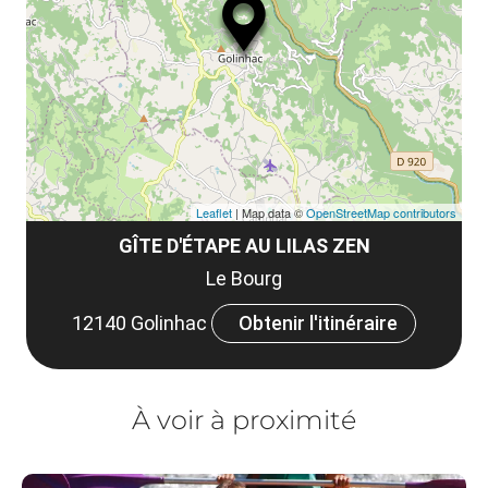
le
et
co
tar
Leaflet
| Map data ©
OpenStreetMap contributors
GÎTE D'ÉTAPE AU LILAS ZEN
Le Bourg
12140 Golinhac
Obtenir l'itinéraire
À voir à proximité