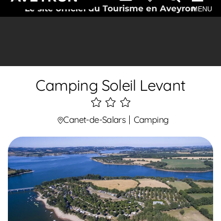
Le site officiel du Tourisme en Aveyron
MENU
Camping Soleil Levant
3
étoiles
Canet-de-Salars
Camping