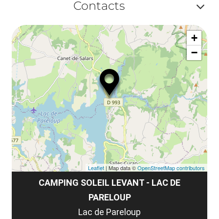
ma
Contacts
la
ou
le
Af
ma
la
+
ou
le
−
ma
ou
le
et
co
tar
Leaflet
| Map data ©
OpenStreetMap contributors
CAMPING SOLEIL LEVANT - LAC DE
PARELOUP
Lac de Pareloup