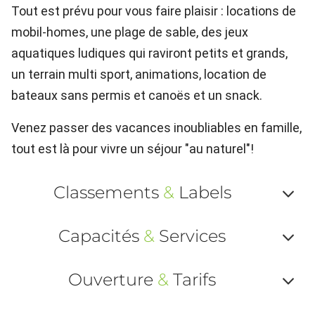
Tout est prévu pour vous faire plaisir : locations de
mobil-homes, une plage de sable, des jeux
aquatiques ludiques qui raviront petits et grands,
un terrain multi sport, animations, location de
bateaux sans permis et canoës et un snack.
Venez passer des vacances inoubliables en famille,
tout est là pour vivre un séjour "au naturel"!
Classements
&
Labels
Af
Capacités
&
Services
ou
Af
ma
Ouverture
&
Tarifs
ou
le
Af