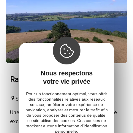
Nous respectons
Randonnée "Vierge des Lacs"
votre vie privée
Pour un fonctionnement optimal, vous offrir
Salles-Curan
des fonctionnalités relatives aux réseaux
sociaux, améliorer votre expérience de
navigation, analyser et mesurer le trafic afin
Une balade familiale qui offre un point de vue
de vous proposer des contenus de qualité,
ce site utilise des cookies. Ces cookies ne
exceptionnel sur le lac de Pareloup.
stockent aucune information d'identification
personnelle.