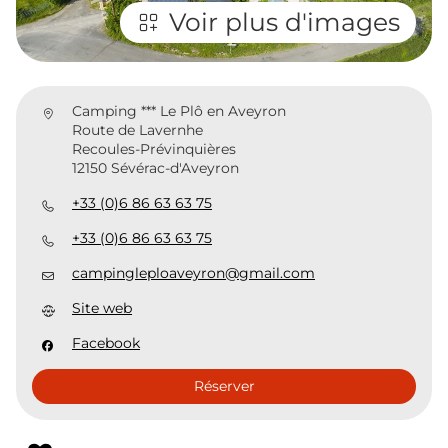
Voir plus d'images
Camping *** Le Plô en Aveyron
Route de Lavernhe
Recoules-Prévinquières
12150 Sévérac-d'Aveyron
+33 (0)6 86 63 63 75
+33 (0)6 86 63 63 75
campingleploaveyron@gmail.com
Site web
Facebook
Réserver