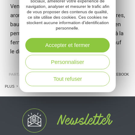
sociaux, améliorer votre expérience de
Vente de produits à base de plantes
navigation, analyser et mesurer le trafic afin
de vous proposer des contenus de qualité,
aromatiques et médicinales (tisanes, vinaigres,
ce site utilise des cookies. Ces cookies ne
stockent aucune information d'identification
baumes, huiles de soin, hydrolats...). Ferme en
personnelle.
permaculture. Pépinière spécialisée. Vente à la
ferme sur rdv uniquement (tous les jours sauf
Accepter et fermer
le dimanche).
Personnaliser
PARTAGER :
E-MAIL
MESSENGER
FACEBOOK
Tout refuser
PLUS