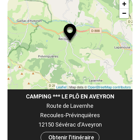
ma
la
+
ou
le
−
ma
ou
le
et
co
tar
Leaflet
| Map data ©
OpenStreetMap contributors
CAMPING *** LE PLÔ EN AVEYRON
Route de Lavernhe
Recoules-Prévinquières
12150 Sévérac d'Aveyron
Obtenir l'itinéraire