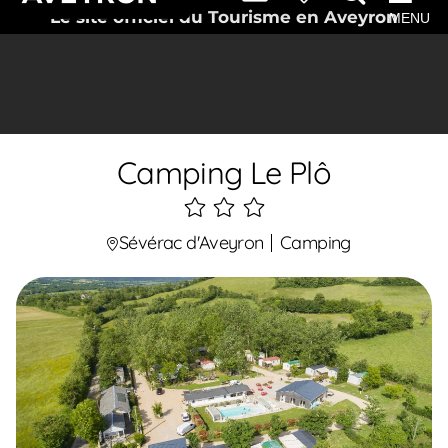
Le site officiel du Tourisme en Aveyron
MENU
Camping Le Plô
3
étoiles
Sévérac d'Aveyron
Camping