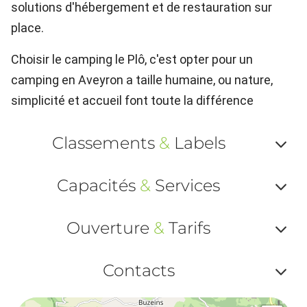
solutions d'hébergement et de restauration sur
place.
Choisir le camping le Plô, c'est opter pour un
camping en Aveyron a taille humaine, ou nature,
simplicité et accueil font toute la différence
Classements
&
Labels
Af
Capacités
&
Services
ou
Af
ma
Ouverture
&
Tarifs
ou
le
Af
ma
Contacts
la
ou
le
Af