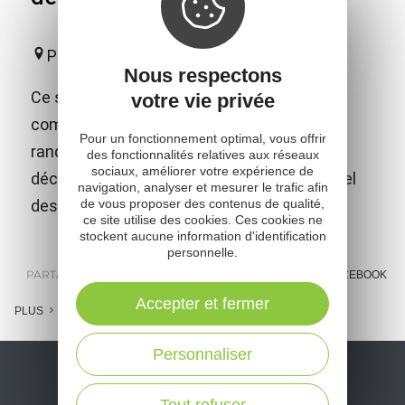
Prévinquières
Nous respectons
Ce sentier d'interprétation, situé sur la
votre vie privée
commune de Prévinquières, propose aux
Pour un fonctionnement optimal, vous offrir
randonneurs des outils de médiation pour
des fonctionnalités relatives aux réseaux
sociaux, améliorer votre expérience de
découvrir la faune et la flore du milieu naturel
navigation, analyser et mesurer le trafic afin
de vous proposer des contenus de qualité,
des berges de l'Aveyron.
ce site utilise des cookies. Ces cookies ne
stockent aucune information d'identification
personnelle.
PARTAGER :
E-MAIL
MESSENGER
FACEBOOK
Accepter et fermer
PLUS
Personnaliser