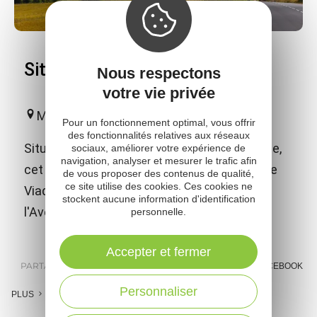
Site du Viaduc de Millau
Nous respectons
votre vie privée
Millau
Pour un fonctionnement optimal, vous offrir
des fonctionnalités relatives aux réseaux
Situé dans une ancienne ferme caussenarde,
sociaux, améliorer votre expérience de
navigation, analyser et mesurer le trafic afin
cet espace est l’endroit idéal pour explorer le
de vous proposer des contenus de qualité,
ce site utilise des cookies. Ces cookies ne
Viaduc de Millau et plonger au cœur de
stockent aucune information d'identification
l'Aveyron.
personnelle.
Accepter et fermer
PARTAGER :
E-MAIL
MESSENGER
FACEBOOK
Personnaliser
PLUS