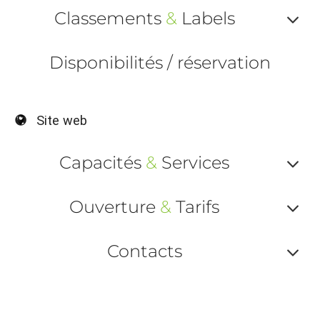
Classements
&
Labels
Af
Disponibilités / réservation
ou
ma
Site web
le
la
Capacités
&
Services
Af
Ouverture
&
Tarifs
ou
Af
ma
Contacts
ou
le
Af
ma
la
ou
le