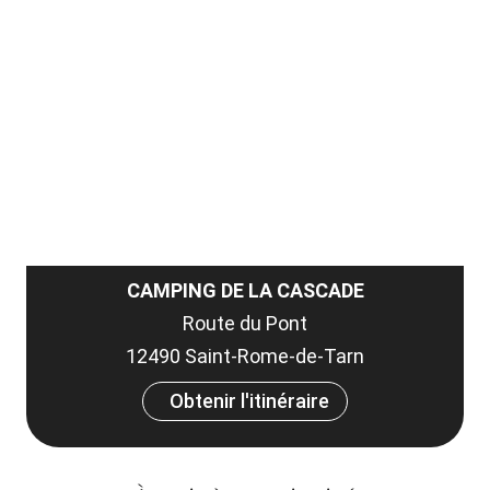
ma
ou
le
et
co
tar
CAMPING DE LA CASCADE
Route du Pont
12490 Saint-Rome-de-Tarn
Obtenir l'itinéraire