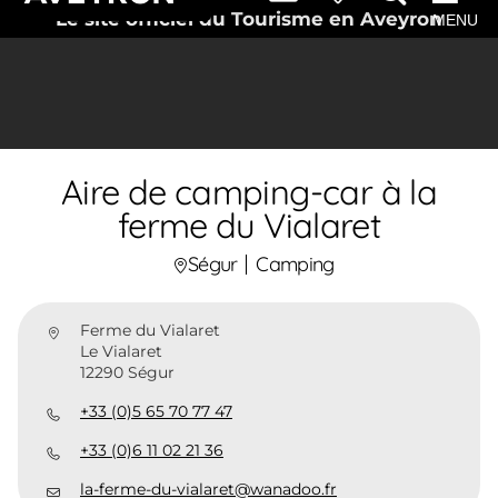
Le site officiel du Tourisme en Aveyron
MENU
Aire de camping-car à la
ferme du Vialaret
Ségur
Camping
Ferme du Vialaret
Le Vialaret
12290 Ségur
+33 (0)5 65 70 77 47
+33 (0)6 11 02 21 36
la-ferme-du-vialaret@wanadoo.fr