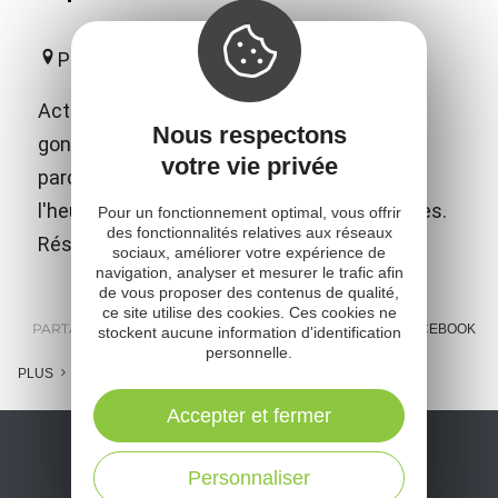
Pont-de-Salars
Activités aqua-ludiques sur des structures
Nous respectons
gonflables. Baignade, sauts, glissades et
votre vie privée
parcours aquatiques dès 7 ans. Location à
l'heure ou à la demi-journée. Pédalos, paddles.
Pour un fonctionnement optimal, vous offrir
des fonctionnalités relatives aux réseaux
Réservation sur place.
sociaux, améliorer votre expérience de
navigation, analyser et mesurer le trafic afin
de vous proposer des contenus de qualité,
ce site utilise des cookies. Ces cookies ne
PARTAGER :
E-MAIL
MESSENGER
FACEBOOK
stockent aucune information d'identification
personnelle.
PLUS
Accepter et fermer
Personnaliser