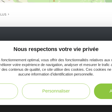
PLUS
Ne manquez pas notre newsletter mensuelle e
Nous respectons votre vie privée
inspirer pour profiter pleinement de votre séj
 fonctionnement optimal, vous offrir des fonctionnalités relatives aux
éliorer votre expérience de navigation, analyser et mesurer le trafic 
 des contenus de qualité, ce site utilise des cookies. Ces cookies ne
aucune information d'identification personnelle.
C
Toutes les infos
te
Personnaliser
A
pratiques