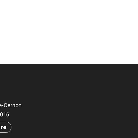
e-Cernon
.1016
ire