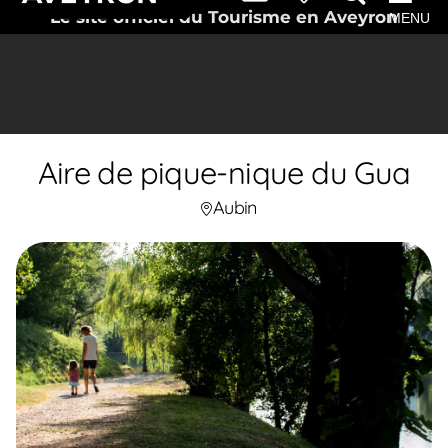
Le site officiel du Tourisme en Aveyron
MENU
Aire de pique-nique du Gua
Aubin