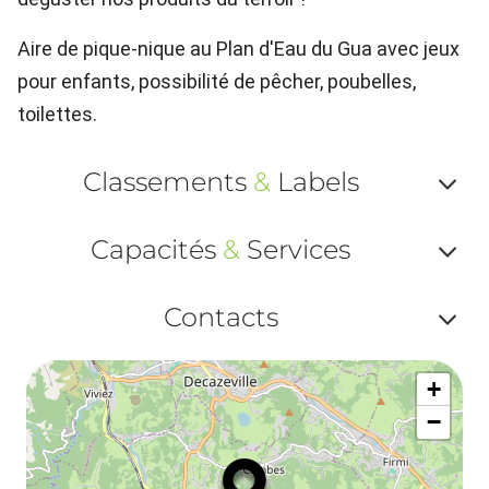
Aire de pique-nique au Plan d'Eau du Gua avec jeux
pour enfants, possibilité de pêcher, poubelles,
toilettes.
Classements
&
Labels
Af
Capacités
&
Services
ou
Af
ma
Contacts
ou
le
Af
ma
la
+
ou
le
−
ma
la
le