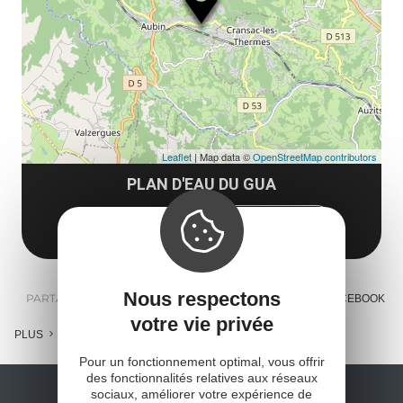
co
Leaflet
| Map data ©
OpenStreetMap contributors
PLAN D'EAU DU GUA
12110 Aubin
Obtenir l'itinéraire
Nous respectons
PARTAGER :
E-MAIL
MESSENGER
FACEBOOK
votre vie privée
PLUS
Pour un fonctionnement optimal, vous offrir
des fonctionnalités relatives aux réseaux
sociaux, améliorer votre expérience de