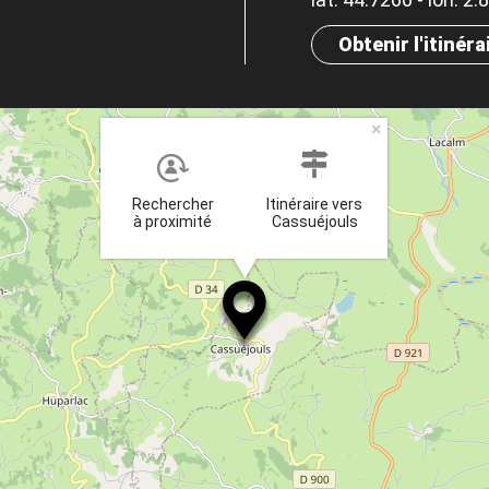
Obtenir l'itinéra
×
Rechercher
Itinéraire vers
à proximité
Cassuéjouls