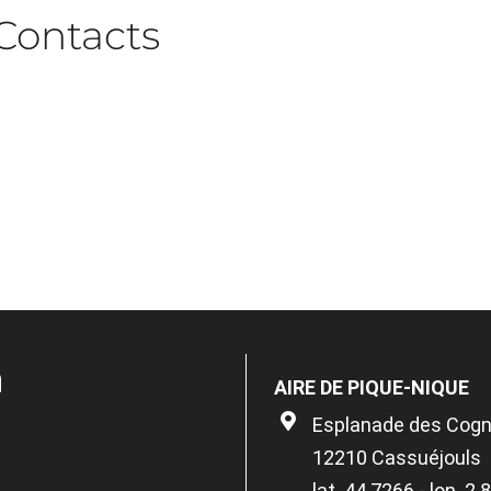
Contacts
n
AIRE DE PIQUE-NIQUE
Esplanade des Cog
12210 Cassuéjouls
lat. 44.7266 - lon. 2