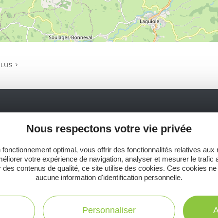
PLUS
Ne manquez pas notre newsletter mensuelle e
Nous respectons votre vie privée
inspirer pour profiter pleinement de votre séj
 fonctionnement optimal, vous offrir des fonctionnalités relatives aux
éliorer votre expérience de navigation, analyser et mesurer le trafic 
 des contenus de qualité, ce site utilise des cookies. Ces cookies ne
aucune information d'identification personnelle.
C
Personnaliser
A
Toutes les infos
te