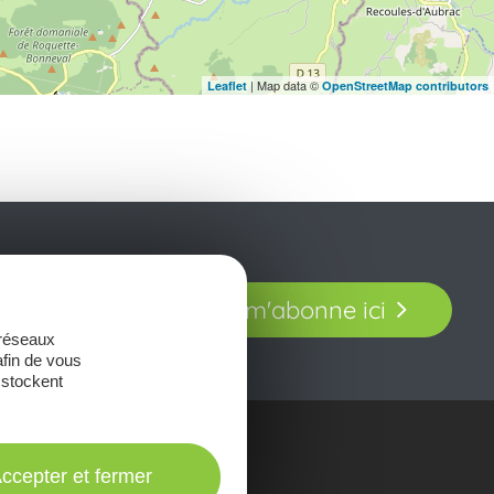
| Map data ©
Leaflet
OpenStreetMap contributors
t laissez-vous
Je m'abonne ici
our en Aveyron.
 réseaux
afin de vous
 stockent
onsulter les
ccepter et fermer
Brochures