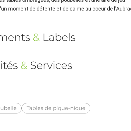
r d'un moment de détente et de calme au coeur de l'Aubra
ements
&
Labels
ités
&
Services
ubelle
Tables de pique-nique