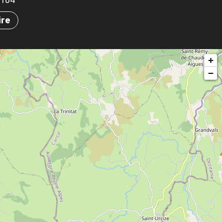
ire
+
−