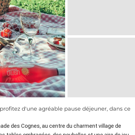
 profitez d'une agréable pause déjeuner, dans ce
lanade des Cognes, au centre du charment village de
es tables ombragées, des poubelles et une aire de jeu