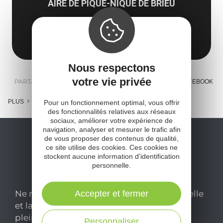
AIRE DE PIQUE-NIQUE DE BRIEU
Brieu
12420 Cantoin
Obtenir l'itinéraire
Nous respectons
votre vie privée
PARTAGER :
E-MAIL
MESSENGER
FACEBOOK
PLUS
Pour un fonctionnement optimal, vous offrir
des fonctionnalités relatives aux réseaux
sociaux, améliorer votre expérience de
navigation, analyser et mesurer le trafic afin
de vous proposer des contenus de qualité,
ce site utilise des cookies. Ces cookies ne
stockent aucune information d'identification
personnelle.
Ne manquez pas notre newsletter mensuelle
Accepter et fermer
et laissez-vous inspirer pour profiter
pleinement de votre séjour en Aveyron.
Personnaliser