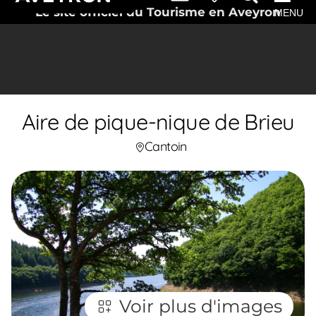
Le site officiel du Tourisme en Aveyron
MENU
Aire de pique-nique de Brieu
Cantoin
Voir plus d'images