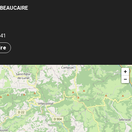
À BEAUCAIRE
341
ire
+
−