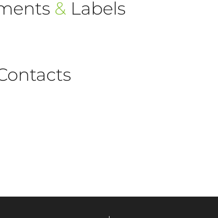
ements
&
Labels
Contacts