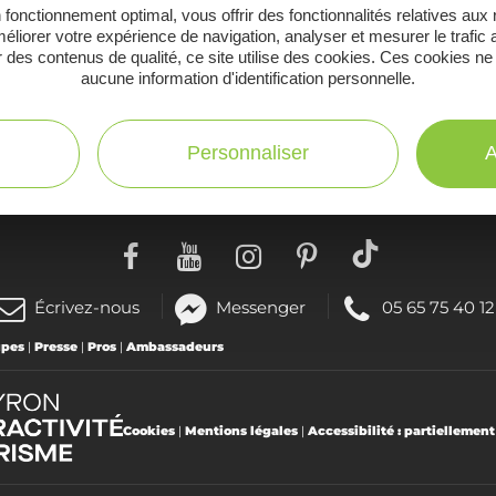
 fonctionnement optimal, vous offrir des fonctionnalités relatives aux
éliorer votre expérience de navigation, analyser et mesurer le trafic 
 des contenus de qualité, ce site utilise des cookies. Ces cookies ne
aucune information d'identification personnelle.
C
Toutes les infos
te
pratiques
Personnaliser
A
(nouvelle
Téléphoner
Écrivez-nous
Messenger
05 65 75 40 12
fenêtre)
au
upes
|
Presse
|
Pros
|
Ambassadeurs
:
Cookies
|
Mentions légales
|
Accessibilité : partiellemen