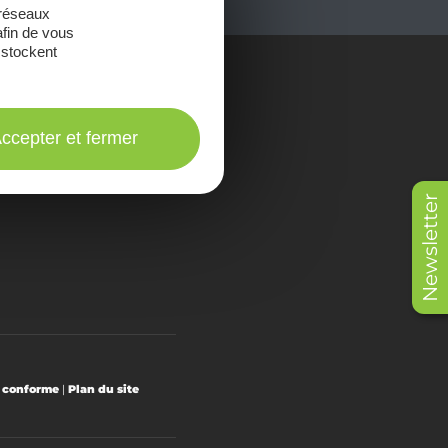
 réseaux
afin de vous
 stockent
onsulter les
Brochures
ccepter et fermer
Newsletter
t conforme
|
Plan du site