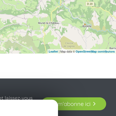
| Map data ©
Leaflet
OpenStreetMap contributors
t laissez-vous
Je m'abonne ici
our en Aveyron.