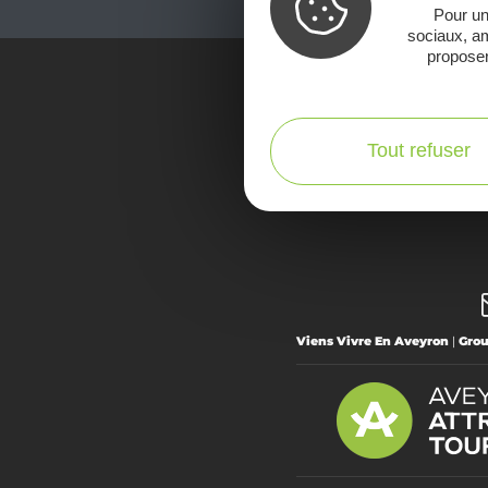
Pour un
sociaux, am
proposer
Voir la Car
Tout refuser
Viens Vivre En Aveyron
|
Gro